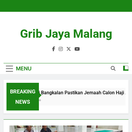
Skip
to
content
Grib Jaya Malang
MENU
BREAKING
Kemenhaj Bangkalan Pastikan Jemaah Calon Haji Ama
4 Months Ago
NEWS