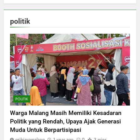
politik
POLITIK
Warga Malang Masih Memiliki Kesadaran
Politik yang Rendah, Upaya Ajak Generasi
Muda Untuk Berpartisipasi
gribjayamalang
1 year ago
0
3 mins