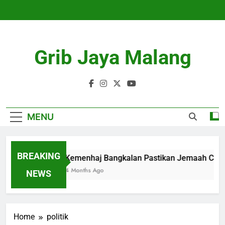
Skip
to
content
Grib Jaya Malang
MENU
BREAKING
Kemenhaj Bangkalan Pastikan Jemaah Calo
4 Months Ago
NEWS
Home
politik