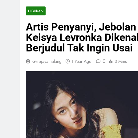
HIBURAN
Artis Penyanyi, Jebolan
Keisya Levronka Dikena
Berjudul Tak Ingin Usai
0
Gribjayamalang
1 Year Ago
3 Mins