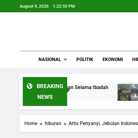
Skip
August 9, 2026
1:22:51 PM
to
content
NASIONAL
POLITIK
EKONOMI
HI
BREAKING
Haji Aman dan Nyaman Selama Ibadah
Kisah 
4 Month
NEWS
Home
hiburan
Artis Penyanyi, Jebolan Indone