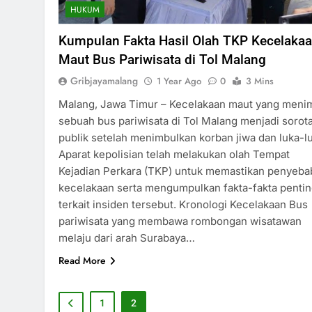
HUKUM
Kumpulan Fakta Hasil Olah TKP Kecelaka
Maut Bus Pariwisata di Tol Malang
Gribjayamalang
1 Year Ago
0
3 Mins
Malang, Jawa Timur – Kecelakaan maut yang meni
sebuah bus pariwisata di Tol Malang menjadi sorot
publik setelah menimbulkan korban jiwa dan luka-l
Aparat kepolisian telah melakukan olah Tempat
Kejadian Perkara (TKP) untuk memastikan penyeba
kecelakaan serta mengumpulkan fakta-fakta penti
terkait insiden tersebut. Kronologi Kecelakaan Bus
pariwisata yang membawa rombongan wisatawan
melaju dari arah Surabaya…
Read More
1
2