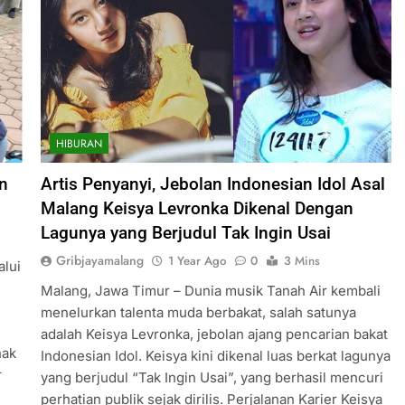
HIBURAN
n
Artis Penyanyi, Jebolan Indonesian Idol Asal
Malang Keisya Levronka Dikenal Dengan
Lagunya yang Berjudul Tak Ingin Usai
Gribjayamalang
1 Year Ago
0
3 Mins
alui
Malang, Jawa Timur – Dunia musik Tanah Air kembali
menelurkan talenta muda berbakat, salah satunya
adalah Keisya Levronka, jebolan ajang pencarian bakat
nak
Indonesian Idol. Keisya kini dikenal luas berkat lagunya
r
yang berjudul “Tak Ingin Usai”, yang berhasil mencuri
perhatian publik sejak dirilis. Perjalanan Karier Keisya