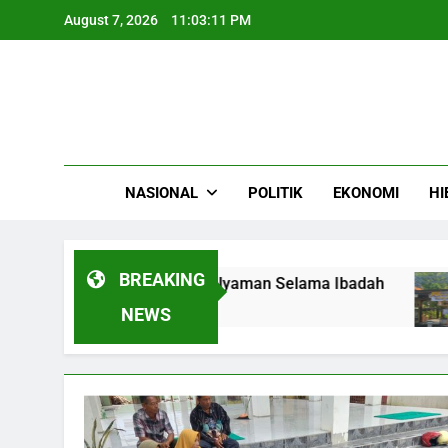
Skip
August 7, 2026
11:03:12 PM
to
content
NASIONAL
POLITIK
EKONOMI
HI
BREAKING
on Haji Aman dan Nyaman Selama Ibadah
Kis
4 M
NEWS