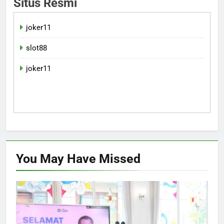
Situs Resmi
joker11
slot88
joker11
You May Have
Missed
EKONOMI