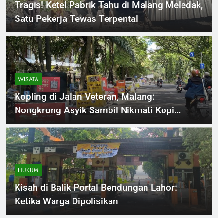
Tragis! Ketel Pabrik Tahu di Malang Meledak,
Satu Pekerja Tewas Terpental
WISATA
Kopling di Jalan Veteran, Malang:
Nongkrong Asyik Sambil Nikmati Kopi
Kekinian
HUKUM
Kisah di Balik Portal Bendungan Lahor:
Ketika Warga Dipolisikan