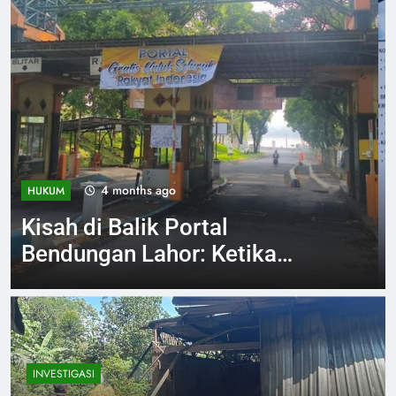
4 months ago
INVESTIGASI
Jelang Arema vs Persebaya
Aremania Ikrarkan Jaga
Marwah Malang Raya
INVESTIGASI