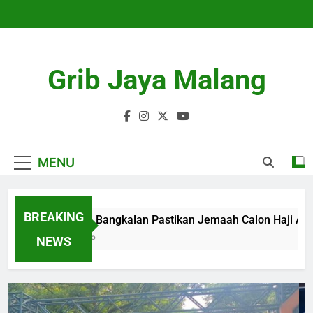
Skip
to
content
Grib Jaya Malang
MENU
BREAKING
Kemenhaj Bangkalan Pastikan Jemaah Calon Haji Aman d
4 Months Ago
NEWS