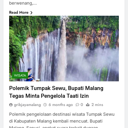
berwenang,…
Read More
WISATA
Polemik Tumpak Sewu, Bupati Malang
Tegas Minta Pengelola Taati Izin
gribjayamalang
6 months ago
0
2 mins
Polemik pengelolaan destinasi wisata Tumpak Sewu
di Kabupaten Malang kembali mencuat. Bupati
Malang, Sanusi, angkat suara terkait dugaan