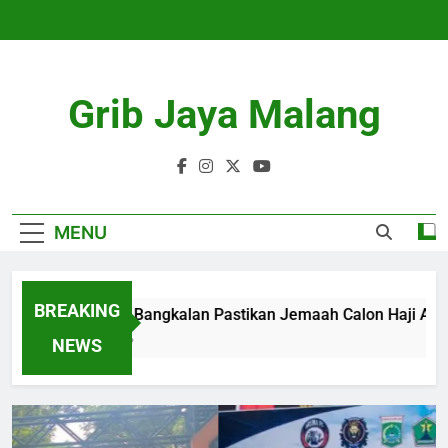
Skip
to
content
Grib Jaya Malang
MENU
BREAKING
Kemenhaj Bangkalan Pastikan Jemaah Calon Haji Aman da
4 Months Ago
NEWS