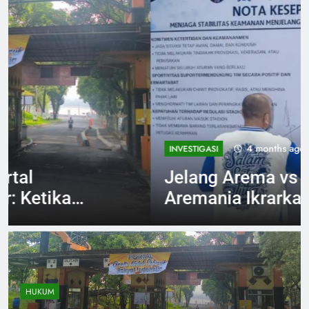
4 months ago
INVESTIGASI
Jelang Arema vs Persebaya
Aremania Ikrarkan Jaga
Marwah Malang Raya
HUKUM