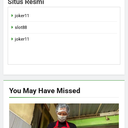
Situs Resmi
joker11
slot88
joker11
You May Have
Missed
EKONOMI