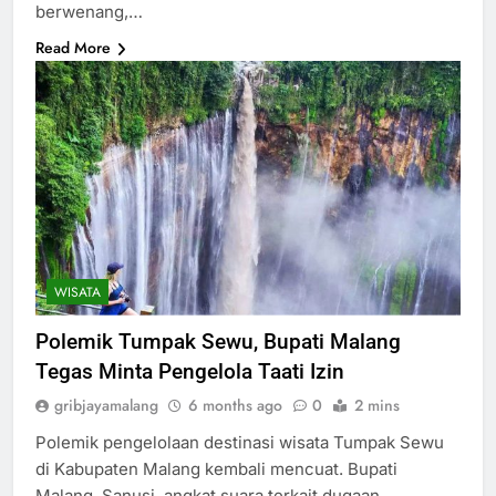
berwenang,…
Read More
WISATA
Polemik Tumpak Sewu, Bupati Malang
Tegas Minta Pengelola Taati Izin
gribjayamalang
6 months ago
0
2 mins
Polemik pengelolaan destinasi wisata Tumpak Sewu
di Kabupaten Malang kembali mencuat. Bupati
Malang, Sanusi, angkat suara terkait dugaan