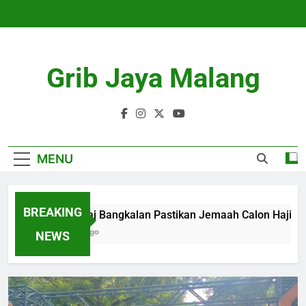
Skip
to
content
Grib Jaya Malang
MENU
BREAKING
Kemenhaj Bangkalan Pastikan Jemaah Calon Haji Aman 
4 Months Ago
NEWS