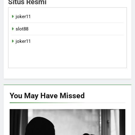
Situs Resmi
joker11
slot88
joker11
You May Have
Missed
HUKUM