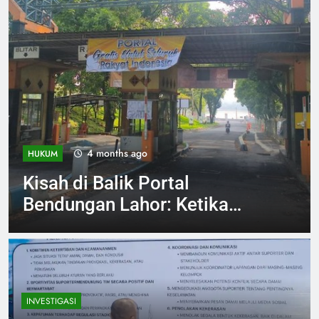
4 months ago
INVESTIGASI
Jelang Arema vs Persebaya
Aremania Ikrarkan Jaga
Marwah Malang Raya
INVESTIGASI