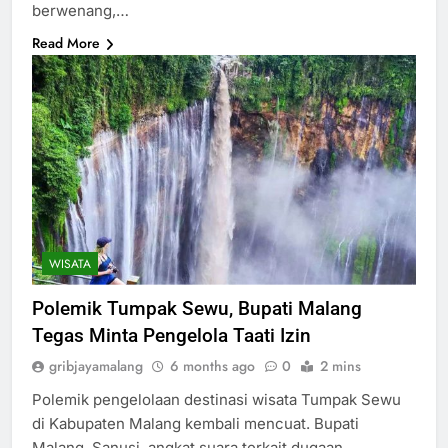
berwenang,…
Read More
WISATA
Polemik Tumpak Sewu, Bupati Malang
Tegas Minta Pengelola Taati Izin
gribjayamalang
6 months ago
0
2 mins
Polemik pengelolaan destinasi wisata Tumpak Sewu
di Kabupaten Malang kembali mencuat. Bupati
Malang, Sanusi, angkat suara terkait dugaan