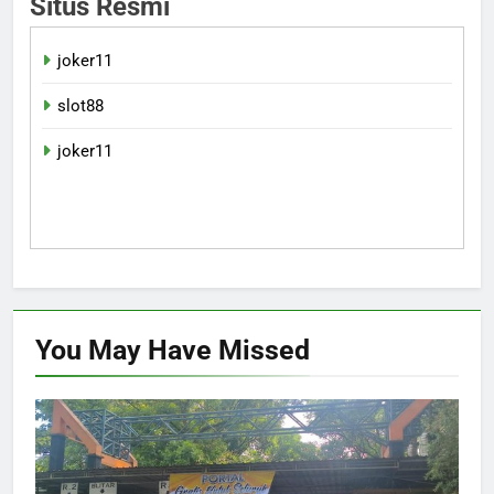
Situs Resmi
joker11
slot88
joker11
You May Have
Missed
HUKUM