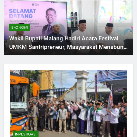
EKONOMI
Wakil Bupati Malang Hadiri Acara Festival
UMKM Santripreneur, Masyarakat Menabung
Perkuat Ekonomi Daerah
INVESTIGASI