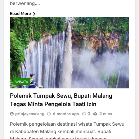
berwenang,…
Read More
WISATA
Polemik Tumpak Sewu, Bupati Malang
Tegas Minta Pengelola Taati Izin
gribjayamalang
6 months ago
0
2 mins
Polemik pengelolaan destinasi wisata Tumpak Sewu
di Kabupaten Malang kembali mencuat. Bupati
Malang, Sanusi, angkat suara terkait dugaan