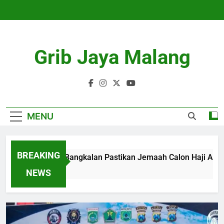
Skip
to
content
Grib Jaya Malang
MENU
BREAKING
Kemenhaj Bangkalan Pastikan Jemaah Calon Haji Aman d
4 Months Ago
NEWS