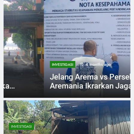
4 months ago
INVESTIGASI
Jelang Arema vs Persebaya
Aremania Ikrarkan Jaga
Marwah Malang Raya
INVESTIGASI