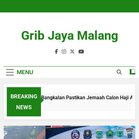
Skip
to
content
Grib Jaya Malang
MENU
BREAKING
Kemenhaj Bangkalan Pastikan Jemaah Calon Haji Aman da
4 Months Ago
NEWS