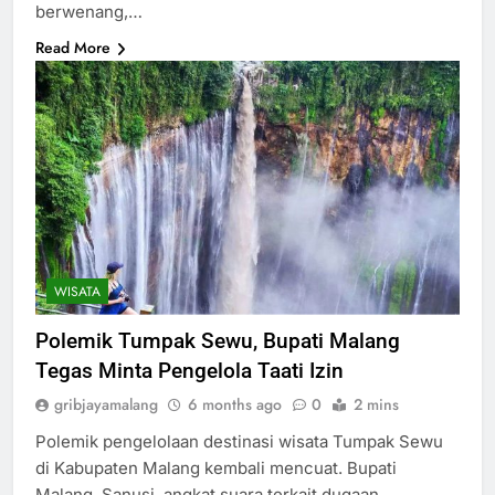
berwenang,…
Read More
WISATA
Polemik Tumpak Sewu, Bupati Malang
Tegas Minta Pengelola Taati Izin
gribjayamalang
6 months ago
0
2 mins
Polemik pengelolaan destinasi wisata Tumpak Sewu
di Kabupaten Malang kembali mencuat. Bupati
Malang, Sanusi, angkat suara terkait dugaan