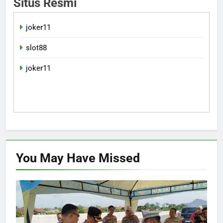
Situs Resmi
joker11
slot88
joker11
You May Have
Missed
HUKUM