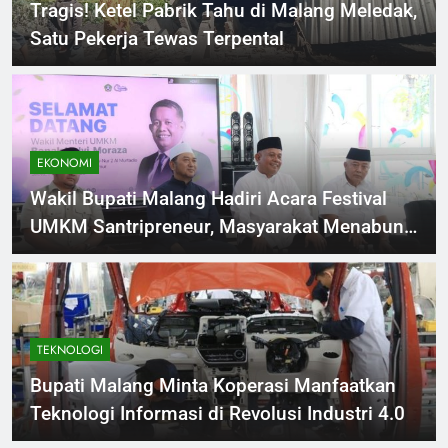
Tragis! Ketel Pabrik Tahu di Malang Meledak,
Satu Pekerja Tewas Terpental
EKONOMI
Wakil Bupati Malang Hadiri Acara Festival
UMKM Santripreneur, Masyarakat Menabung
Perkuat Ekonomi Daerah
TEKNOLOGI
Bupati Malang Minta Koperasi Manfaatkan
Teknologi Informasi di Revolusi Industri 4.0