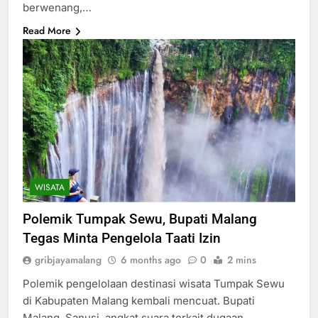
berwenang,…
Read More
WISATA
Polemik Tumpak Sewu, Bupati Malang
Tegas Minta Pengelola Taati Izin
gribjayamalang
6 months ago
0
2 mins
Polemik pengelolaan destinasi wisata Tumpak Sewu
di Kabupaten Malang kembali mencuat. Bupati
Malang, Sanusi, angkat suara terkait dugaan