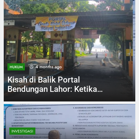
4 months ago
INVESTIGASI
Jelang Arema vs Persebaya
Aremania Ikrarkan Jaga
Marwah Malang Raya
INVESTIGASI