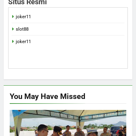
Situs Resmi
joker11
slot88
joker11
You May Have
Missed
HUKUM