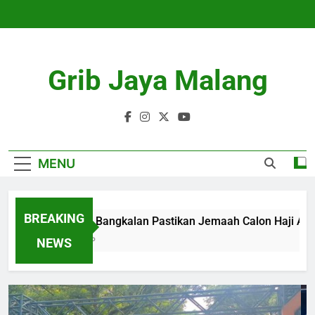
Skip
to
content
Grib Jaya Malang
MENU
BREAKING
Kemenhaj Bangkalan Pastikan Jemaah Calon Haji Aman d
4 Months Ago
NEWS