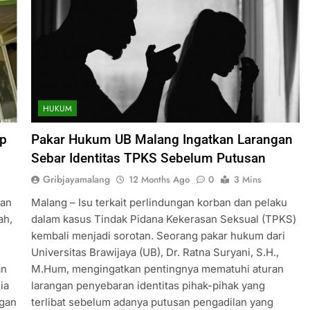
HUKUM
ap
Pakar Hukum UB Malang Ingatkan Larangan
Sebar Identitas TPKS Sebelum Putusan
Gribjayamalang
12 Months Ago
0
3 Mins
kan
Malang – Isu terkait perlindungan korban dan pelaku
ah,
dalam kasus Tindak Pidana Kekerasan Seksual (TPKS)
kembali menjadi sorotan. Seorang pakar hukum dari
Universitas Brawijaya (UB), Dr. Ratna Suryani, S.H.,
an
M.Hum, mengingatkan pentingnya mematuhi aturan
ia
larangan penyebaran identitas pihak-pihak yang
agan
terlibat sebelum adanya putusan pengadilan yang