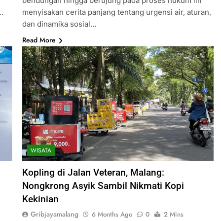
bendungan hingga berujung pada proses hukum ini
…
menyisakan cerita panjang tentang urgensi air, aturan,
dan dinamika sosial…
Read More
WISATA
Kopling di Jalan Veteran, Malang:
Nongkrong Asyik Sambil Nikmati Kopi
Kekinian
Gribjayamalang
6 Months Ago
0
2 Mins