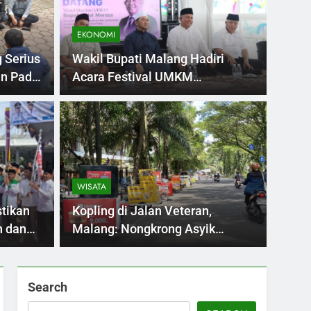
EKONOMI
 Serius
Wakil Bupati Malang Hadiri
un Pada
Acara Festival UMKM
Santripreneur, Masyarakat
Menabung Perkuat Ekonomi
INVEST
Daerah
lan Veteran, Malang:
Kem
yik Sambil Nikmati
Jem
WISATA
Ny
 Veteran, Malang, kini jadi perbincangan hangat
Kement
tikan
Kopling di Jalan Veteran,
…
calon h
n dan
Malang: Nongkrong Asyik
Sambil Nikmati Kopi Kekinian
Search