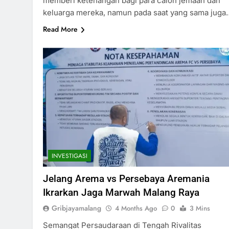
memberi ketenangan bagi para calon jemaah dan
keluarga mereka, namun pada saat yang sama juga
Read More
INVESTIGASI
Jelang Arema vs Persebaya Aremania
Ikrarkan Jaga Marwah Malang Raya
Gribjayamalang
4 Months Ago
0
3 Mins
Semangat Persaudaraan di Tengah Rivalitas