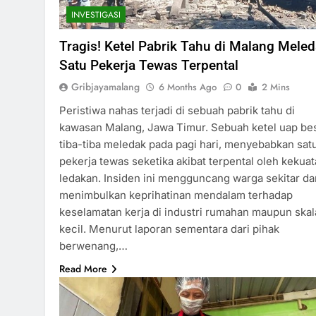
INVESTIGASI
Tragis! Ketel Pabrik Tahu di Malang Meled
Satu Pekerja Tewas Terpental
Gribjayamalang
6 Months Ago
0
2 Mins
Peristiwa nahas terjadi di sebuah pabrik tahu di
kawasan Malang, Jawa Timur. Sebuah ketel uap be
tiba-tiba meledak pada pagi hari, menyebabkan sat
pekerja tewas seketika akibat terpental oleh kekua
ledakan. Insiden ini mengguncang warga sekitar da
menimbulkan keprihatinan mendalam terhadap
keselamatan kerja di industri rumahan maupun skal
kecil. Menurut laporan sementara dari pihak
berwenang,…
Read More