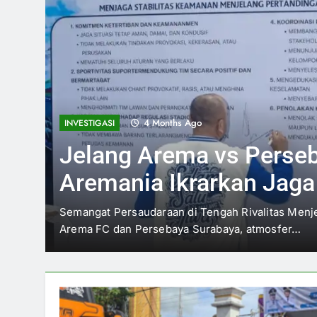
4 Months Ago
INVESTIGASI
Jelang Arema vs Perse
Aremania Ikrarkan Jag
Malang Raya
Semangat Persaudaraan di Tengah Rivalitas Menje
Arema FC dan Persebaya Surabaya, atmosfer…