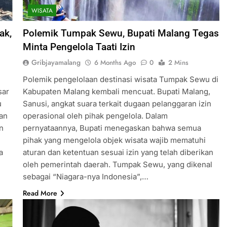
WISATA
ak,
Polemik Tumpak Sewu, Bupati Malang Tegas
Minta Pengelola Taati Izin
Gribjayamalang
6 Months Ago
0
2 Mins
Polemik pengelolaan destinasi wisata Tumpak Sewu di
sar
Kabupaten Malang kembali mencuat. Bupati Malang,
u
Sanusi, angkat suara terkait dugaan pelanggaran izin
tan
operasional oleh pihak pengelola. Dalam
n
pernyataannya, Bupati menegaskan bahwa semua
pihak yang mengelola objek wisata wajib mematuhi
a
aturan dan ketentuan sesuai izin yang telah diberikan
oleh pemerintah daerah. Tumpak Sewu, yang dikenal
sebagai “Niagara-nya Indonesia”,…
Read More