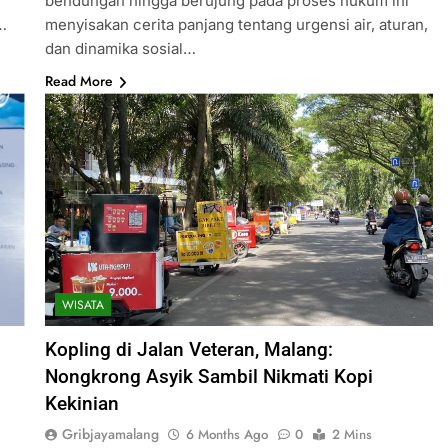
bendungan hingga berujung pada proses hukum ini
…
menyisakan cerita panjang tentang urgensi air, aturan,
dan dinamika sosial…
Read More
WISATA
Kopling di Jalan Veteran, Malang:
Nongkrong Asyik Sambil Nikmati Kopi
Kekinian
Gribjayamalang
6 Months Ago
0
2 Mins