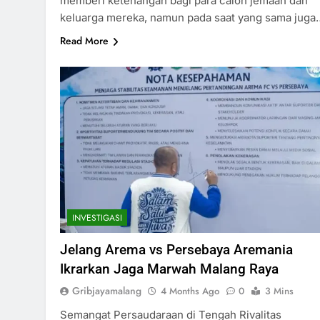
memberi ketenangan bagi para calon jemaah dan
keluarga mereka, namun pada saat yang sama juga
Read More
INVESTIGASI
Jelang Arema vs Persebaya Aremania
Ikrarkan Jaga Marwah Malang Raya
Gribjayamalang
4 Months Ago
0
3 Mins
Semangat Persaudaraan di Tengah Rivalitas