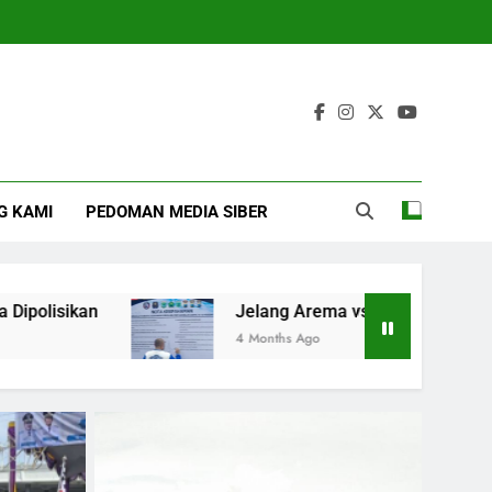
G KAMI
PEDOMAN MEDIA SIBER
Jelang Arema vs Persebaya Aremania Ikrarkan Jaga 
4 Months Ago