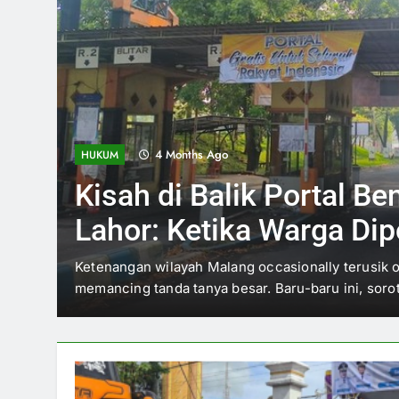
4 Months Ago
INVESTIGASI
Jelang Arema vs Perse
Aremania Ikrarkan Jag
Malang Raya
Semangat Persaudaraan di Tengah Rivalitas Menje
Arema FC dan Persebaya Surabaya, atmosfer…