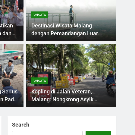
WISATA
tikan
Destinasi Wisata Malang
n dan
dengan Pemandangan Luar
Biasa Skyland
INVEST
lan Veteran, Malang:
Kem
yik Sambil Nikmati
Jem
WISATA
Ny
 Veteran, Malang, kini jadi perbincangan hangat
Kement
 Serius
Kopling di Jalan Veteran,
…
calon h
un Pada
Malang: Nongkrong Asyik
Sambil Nikmati Kopi Kekinian
Search