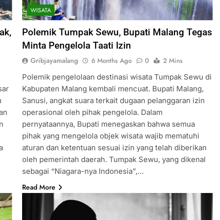
WISATA
ak,
Polemik Tumpak Sewu, Bupati Malang Tegas
Minta Pengelola Taati Izin
Gribjayamalang
6 Months Ago
0
2 Mins
Polemik pengelolaan destinasi wisata Tumpak Sewu di
sar
Kabupaten Malang kembali mencuat. Bupati Malang,
u
Sanusi, angkat suara terkait dugaan pelanggaran izin
tan
operasional oleh pihak pengelola. Dalam
n
pernyataannya, Bupati menegaskan bahwa semua
pihak yang mengelola objek wisata wajib mematuhi
a
aturan dan ketentuan sesuai izin yang telah diberikan
oleh pemerintah daerah. Tumpak Sewu, yang dikenal
sebagai “Niagara-nya Indonesia”,…
Read More