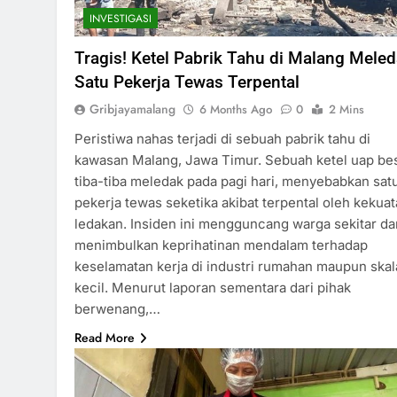
INVESTIGASI
Tragis! Ketel Pabrik Tahu di Malang Meled
Satu Pekerja Tewas Terpental
Gribjayamalang
6 Months Ago
0
2 Mins
Peristiwa nahas terjadi di sebuah pabrik tahu di
kawasan Malang, Jawa Timur. Sebuah ketel uap be
tiba-tiba meledak pada pagi hari, menyebabkan sat
pekerja tewas seketika akibat terpental oleh kekua
ledakan. Insiden ini mengguncang warga sekitar da
menimbulkan keprihatinan mendalam terhadap
keselamatan kerja di industri rumahan maupun skal
kecil. Menurut laporan sementara dari pihak
berwenang,…
Read More