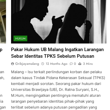
HUKUM
ap
Pakar Hukum UB Malang Ingatkan Larangan
Sebar Identitas TPKS Sebelum Putusan
Gribjayamalang
12 Months Ago
0
3 Mins
kan
Malang – Isu terkait perlindungan korban dan pelaku
ah,
dalam kasus Tindak Pidana Kekerasan Seksual (TPKS)
kembali menjadi sorotan. Seorang pakar hukum dari
Universitas Brawijaya (UB), Dr. Ratna Suryani, S.H.,
an
M.Hum, mengingatkan pentingnya mematuhi aturan
ia
larangan penyebaran identitas pihak-pihak yang
agan
terlibat sebelum adanya putusan pengadilan yang