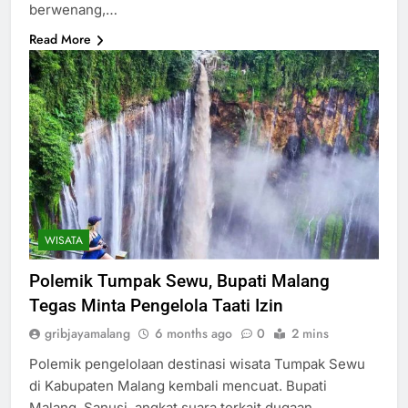
berwenang,…
Read More
WISATA
Polemik Tumpak Sewu, Bupati Malang
Tegas Minta Pengelola Taati Izin
gribjayamalang
6 months ago
0
2 mins
Polemik pengelolaan destinasi wisata Tumpak Sewu
di Kabupaten Malang kembali mencuat. Bupati
Malang, Sanusi, angkat suara terkait dugaan