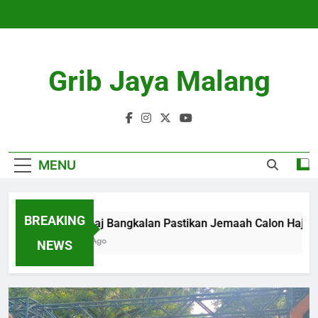
Skip
to
content
Grib Jaya Malang
MENU
BREAKING
Kemenhaj Bangkalan Pastikan Jemaah Calon Haji Aman 
4 Months Ago
NEWS