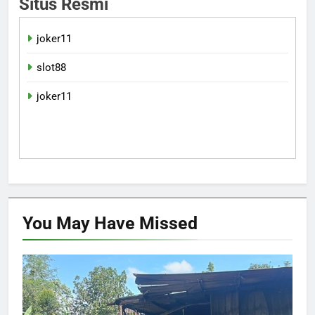
Situs Resmi
joker11
slot88
joker11
You May Have
Missed
INVESTIGASI