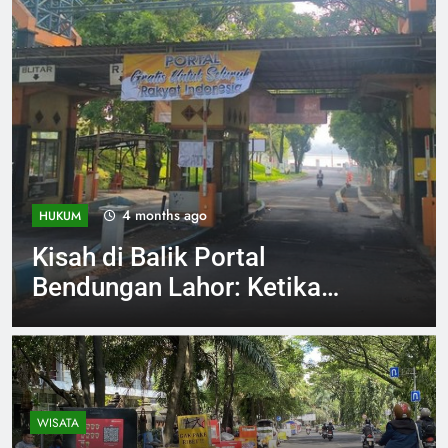
4 months ago
INVESTIGASI
Jelang Arema vs Persebaya
Aremania Ikrarkan Jaga
Marwah Malang Raya
WISATA