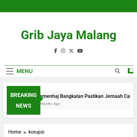
Skip
to
content
Grib Jaya Malang
MENU
BREAKING
Kemenhaj Bangkalan Pastikan Jemaah Calon
4 Months Ago
NEWS
Home
korupsi