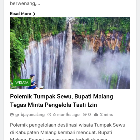
berwenang,…
Read More
WISATA
Polemik Tumpak Sewu, Bupati Malang
Tegas Minta Pengelola Taati Izin
gribjayamalang
6 months ago
0
2 mins
Polemik pengelolaan destinasi wisata Tumpak Sewu
di Kabupaten Malang kembali mencuat. Bupati
Malang, Sanusi, angkat suara terkait dugaan