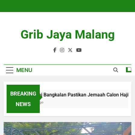
Skip
to
content
Grib Jaya Malang
MENU
BREAKING
Kemenhaj Bangkalan Pastikan Jemaah Calon Haji Aman 
4 Months Ago
NEWS