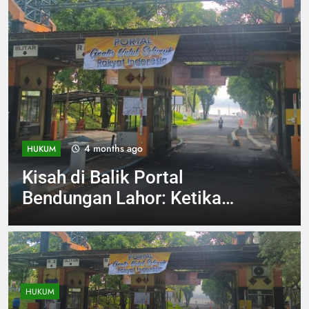
4 months ago
INVESTIGASI
Jelang Arema vs Persebaya
Aremania Ikrarkan Jaga
Marwah Malang Raya
HUKUM