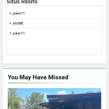
Situs Resmi
joker11
slot88
joker11
You May Have
Missed
INVESTIGASI