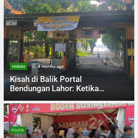
4 months ago
INVESTIGASI
Jelang Arema vs Persebaya
Aremania Ikrarkan Jaga
Marwah Malang Raya
POLITIK