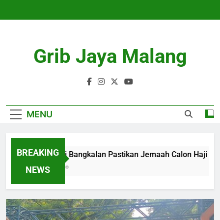
Skip
to
content
Grib Jaya Malang
MENU
BREAKING
Kemenhaj Bangkalan Pastikan Jemaah Calon Haji Aman d
4 Months Ago
NEWS