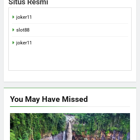
Situs Resmi
joker11
slot88
joker11
You May Have
Missed
WISATA