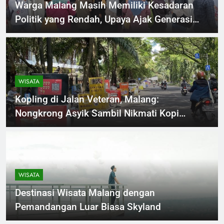
Warga Malang Masih Memiliki Kesadaran
Politik yang Rendah, Upaya Ajak Generasi
Muda Untuk Berpartisipasi
WISATA
Kopling di Jalan Veteran, Malang:
Nongkrong Asyik Sambil Nikmati Kopi
Kekinian
WISATA
Destinasi Wisata Malang dengan
Pemandangan Luar Biasa Skyland