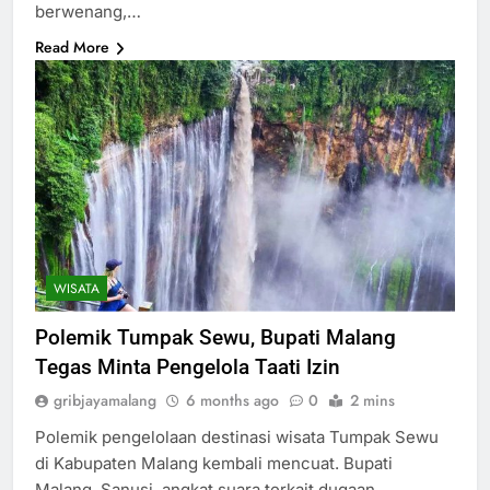
berwenang,…
Read More
WISATA
Polemik Tumpak Sewu, Bupati Malang
Tegas Minta Pengelola Taati Izin
gribjayamalang
6 months ago
0
2 mins
Polemik pengelolaan destinasi wisata Tumpak Sewu
di Kabupaten Malang kembali mencuat. Bupati
Malang, Sanusi, angkat suara terkait dugaan