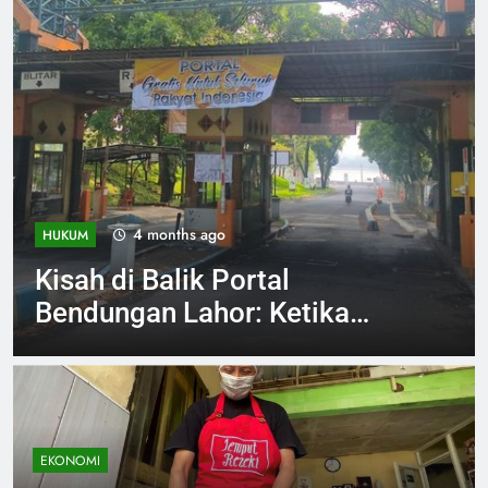
4 months ago
INVESTIGASI
Jelang Arema vs Persebaya
Aremania Ikrarkan Jaga
Marwah Malang Raya
EKONOMI