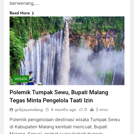
berwenang,…
Read More
WISATA
Polemik Tumpak Sewu, Bupati Malang
Tegas Minta Pengelola Taati Izin
gribjayamalang
6 months ago
0
2 mins
Polemik pengelolaan destinasi wisata Tumpak Sewu
di Kabupaten Malang kembali mencuat. Bupati
Malang, Sanusi, angkat suara terkait dugaan