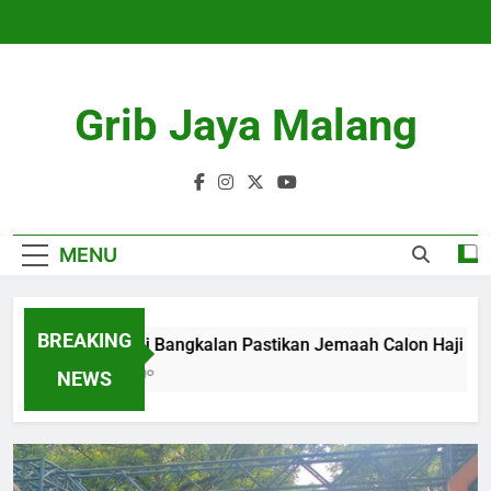
Skip
to
content
Grib Jaya Malang
MENU
BREAKING
Kemenhaj Bangkalan Pastikan Jemaah Calon Haji Aman d
4 Months Ago
NEWS