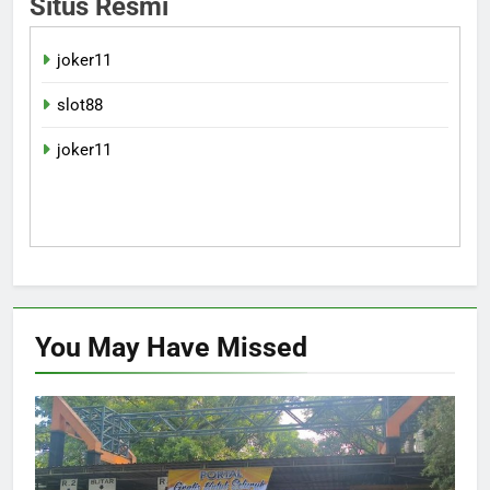
Situs Resmi
joker11
slot88
joker11
You May Have
Missed
HUKUM