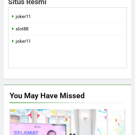
Situs Resmi
joker11
slot88
joker11
You May Have
Missed
EKONOMI