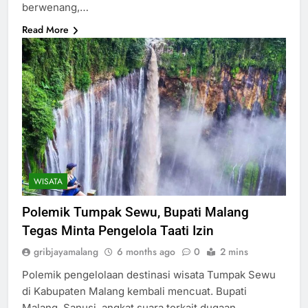
berwenang,…
Read More
WISATA
Polemik Tumpak Sewu, Bupati Malang
Tegas Minta Pengelola Taati Izin
gribjayamalang
6 months ago
0
2 mins
Polemik pengelolaan destinasi wisata Tumpak Sewu
di Kabupaten Malang kembali mencuat. Bupati
Malang, Sanusi, angkat suara terkait dugaan