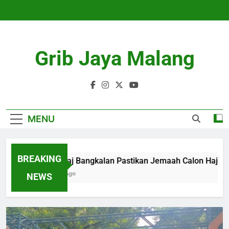
Skip
to
content
Grib Jaya Malang
MENU
BREAKING
Kemenhaj Bangkalan Pastikan Jemaah Calon Haji Aman 
4 Months Ago
NEWS