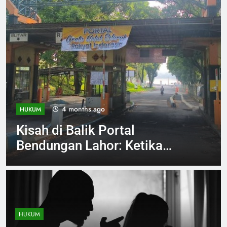
4 months ago
INVESTIGASI
Jelang Arema vs Persebaya
Aremania Ikrarkan Jaga
Marwah Malang Raya
HUKUM