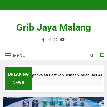
Skip
to
content
Grib Jaya Malang
MENU
BREAKING
Kemenhaj Bangkalan Pastikan Jemaah Calon Haji Aman da
4 Months Ago
NEWS