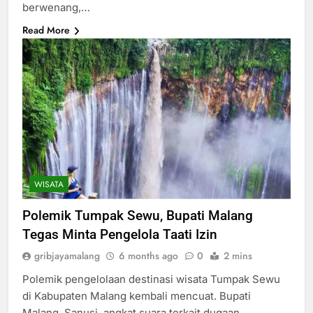
berwenang,…
Read More
WISATA
Polemik Tumpak Sewu, Bupati Malang
Tegas Minta Pengelola Taati Izin
gribjayamalang
6 months ago
0
2 mins
Polemik pengelolaan destinasi wisata Tumpak Sewu
di Kabupaten Malang kembali mencuat. Bupati
Malang, Sanusi, angkat suara terkait dugaan