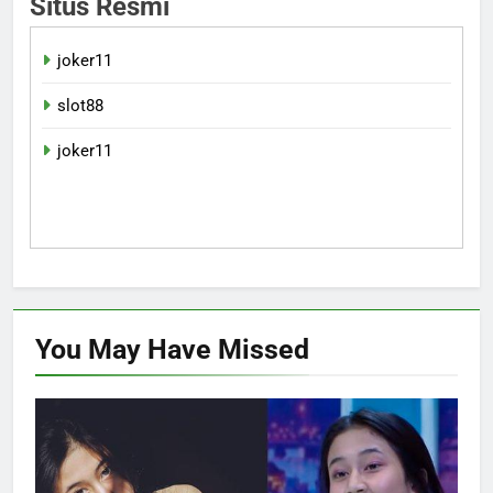
Situs Resmi
joker11
slot88
joker11
You May Have
Missed
HIBURAN