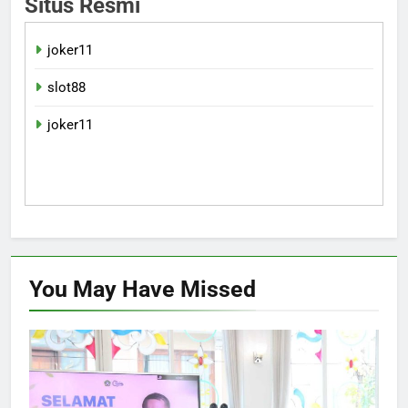
Situs Resmi
joker11
slot88
joker11
You May Have
Missed
EKONOMI