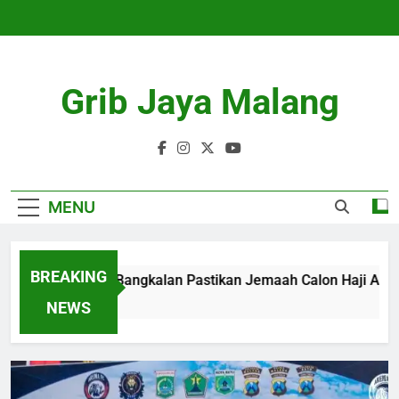
Skip
to
content
Grib Jaya Malang
MENU
BREAKING
Kemenhaj Bangkalan Pastikan Jemaah Calon Haji Aman da
4 Months Ago
NEWS