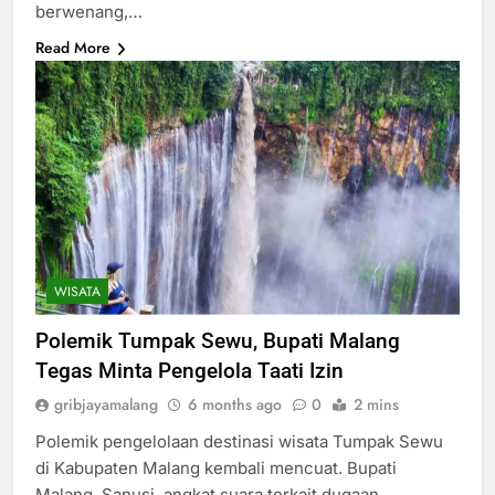
berwenang,…
Read More
WISATA
Polemik Tumpak Sewu, Bupati Malang
Tegas Minta Pengelola Taati Izin
gribjayamalang
6 months ago
0
2 mins
Polemik pengelolaan destinasi wisata Tumpak Sewu
di Kabupaten Malang kembali mencuat. Bupati
Malang, Sanusi, angkat suara terkait dugaan